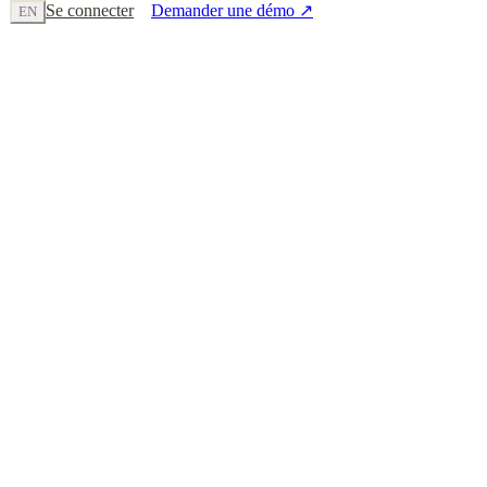
Se connecter
Demander une démo
↗
EN
HDS
Hébergeur certifié
RGPD
Conforme art. 9
ANSSI
Bonnes pratiques
🇫🇷
Données en France
PGSSI-S
Référentiel ANS